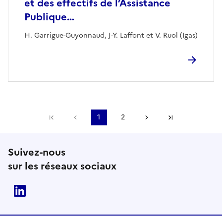
et des effectifs de l’Assistance
Publique…
H. Garrigue-Guyonnaud, J-Y. Laffont et V. Ruol (Igas)
Première page
Page précédente
1
2
Page suivante
Dernière pa
Suivez-nous
sur les réseaux sociaux
Linkedin