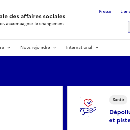
Presse
Liens
le des affaires sociales
rôler, accompagner le changement
R
re
Nous rejoindre
International
Santé
Dépollu
et pist