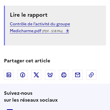
Lire le rapport
Contrôle de l’activité du groupe
Medicharme.pdf
(PDF - 5.18 Mo)
Partager cet article
Linkedin
Facebook
Twitter
Bluesky
Imprimer
Courriel
Copier 
Suivez-nous
sur les réseaux sociaux