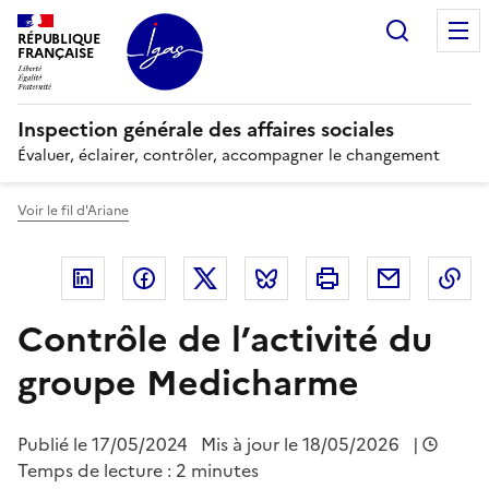
Panneau de gestion des cookies
Recherc
RÉPUBLIQUE
FRANÇAISE
Inspection générale des affaires sociales
Évaluer, éclairer, contrôler, accompagner le changement
Voir le fil d'Ariane
Linkedin
Facebook
Twitter
Bluesky
Imprimer
Courriel
Co
Contrôle de l’activité du
groupe Medicharme
Publié le
17/05/2024
Mis à jour le 18/05/2026
|
Temps de lecture : 2 minutes