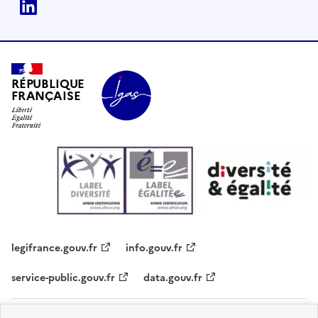
Linkedin
RÉPUBLIQUE
FRANÇAISE
legifrance.gouv.fr
info.gouv.fr
service-public.gouv.fr
data.gouv.fr
Plan du site
Contacts
Accessibilité - partiellement conforme