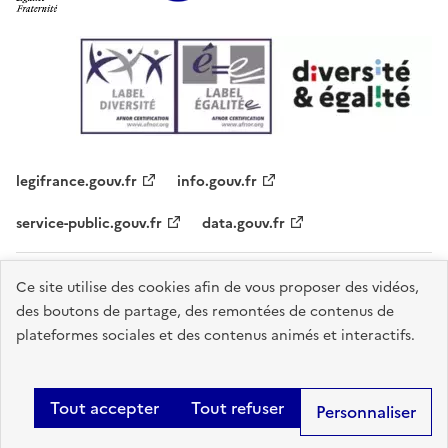
legifrance.gouv.fr
info.gouv.fr
service-public.gouv.fr
data.gouv.fr
Plan du site
Contacts
Accessibilité - partiellement conforme
Ce site utilise des cookies afin de vous proposer des vidéos,
des boutons de partage, des remontées de contenus de
Mentions légales
Données personnelles
Gestion des cookies
plateformes sociales et des contenus animés et interactifs.
Sauf mention explicite de propriété intellectuelle détenue par des tiers,
les contenus de ce site sont proposés sous
licence etalab-2.0
.
Tout accepter
Tout refuser
Personnaliser