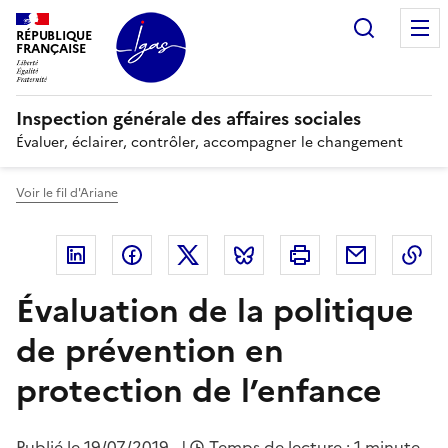
Panneau de gestion des cookies
Recherc
RÉPUBLIQUE
FRANÇAISE
Inspection générale des affaires sociales
Évaluer, éclairer, contrôler, accompagner le changement
Voir le fil d'Ariane
Linkedin
Facebook
Twitter
Bluesky
Imprimer
Courriel
Co
Évaluation de la politique
de prévention en
protection de l’enfance
Publié le
19/07/2019
|
Temps de lecture : 1 minute