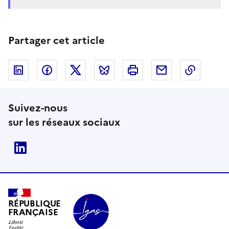
Partager cet article
Linkedin
Facebook
Twitter
Bluesky
Imprimer
Courriel
Copier 
Suivez-nous
sur les réseaux sociaux
Linkedin
RÉPUBLIQUE
FRANÇAISE