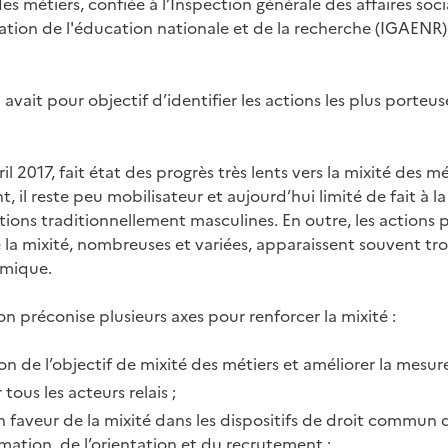
es métiers, confiée à l’Inspection générale des affaires socia
ration de l'éducation nationale et de la recherche (IGAENR)
 avait pour objectif d’identifier les actions les plus porteu
l 2017, fait état des progrès très lents vers la mixité des méti
, il reste peu mobilisateur et aujourd’hui limité de fait à l
ions traditionnellement masculines. En outre, les actions 
 la mixité, nombreuses et variées, apparaissent souvent tr
émique.
on préconise plusieurs axes pour renforcer la mixité :
tion de l’objectif de mixité des métiers et améliorer la mesur
 tous les acteurs relais ;
en faveur de la mixité dans les dispositifs de droit commun 
rmation, de l’orientation et du recrutement ;