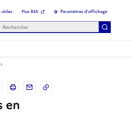
 utiles
Flux RSS
Paramètres d'affichage
echercher
Applique
rs
r
Bluesky
Imprimer
Courriel
Copier dans le presse papier
s en