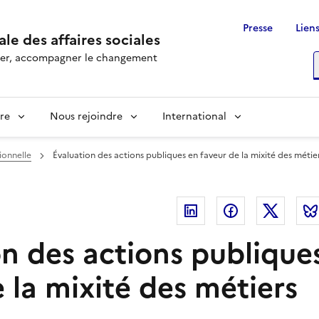
Presse
Liens
le des affaires sociales
rôler, accompagner le changement
R
re
Nous rejoindre
International
ionnelle
Évaluation des actions publiques en faveur de la mixité des métie
Linkedin
Facebook
Twitte
on des actions publique
 la mixité des métiers