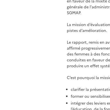
en faveur de la mixité d
générale de l'administ
SGMAP.
La mission d’évaluation
pistes d’amélioration.
Le rapport, remis en avri
affirmé progressivement
des femmes à des fonct
conduites en faveur de
produire un effet syst
C’est pourquoi la missi
clarifier la présenta
former ou sensibiliser
intégrer des leviers 
l’éducation, de la fo