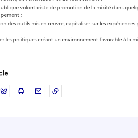
ublique volontariste de promotion de la mixité dans quelq
ppement ;
on des outils mis en œuvre, capitaliser sur les expériences p
er les politiques créant un environnement favorable à la mi
cle
tter
Bluesky
Imprimer
Courriel
Copier dans le presse papier