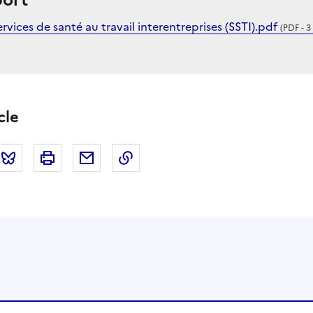
port
rvices de santé au travail interentreprises (SSTI).pdf
(PDF - 3
cle
tter
Bluesky
Imprimer
Courriel
Copier dans le presse papier