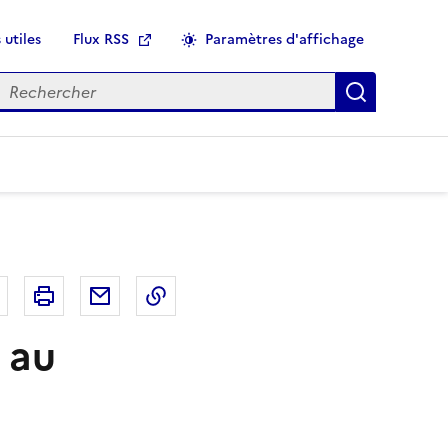
 utiles
Flux RSS
Paramètres d'affichage
echercher
Applique
r
Bluesky
Imprimer
Courriel
Copier dans le presse papier
 au