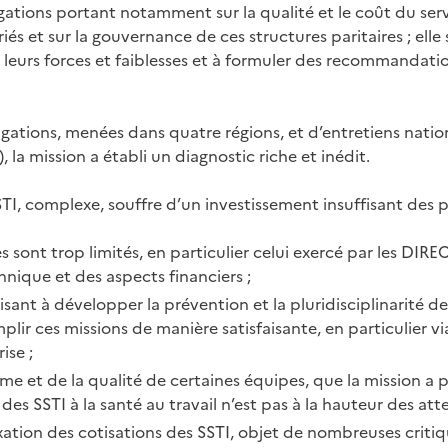
gations portant notamment sur la qualité et le coût du ser
és et sur la gouvernance de ces structures paritaires ; elle 
eurs forces et faiblesses et à formuler des recommandati
igations, menées dans quatre régions, et d’entretiens nati
 la mission a établi un diagnostic riche et inédit.
I, complexe, souffre d’un investissement insuffisant des pa
s sont trop limités, en particulier celui exercé par les DIRE
hnique et des aspects financiers ;
isant à développer la prévention et la pluridisciplinarité de
lir ces missions de manière satisfaisante, en particulier via 
ise ;
e et de la qualité de certaines équipes, que la mission a p
des SSTI à la santé au travail n’est pas à la hauteur des atte
ixation des cotisations des SSTI, objet de nombreuses critiqu