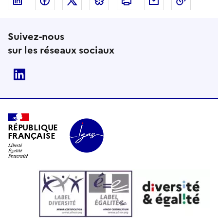
Linkedin
Facebook
Twitter
Bluesky
Imprimer
Courriel
Copier 
Suivez-nous
sur les réseaux sociaux
Linkedin
RÉPUBLIQUE
FRANÇAISE