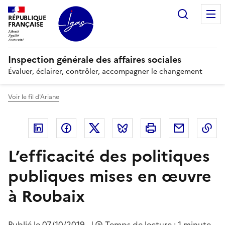
Panneau de gestion des cookies
Recherc
RÉPUBLIQUE
FRANÇAISE
Inspection générale des affaires sociales
Évaluer, éclairer, contrôler, accompagner le changement
Voir le fil d'Ariane
Linkedin
Facebook
Twitter
Bluesky
Imprimer
Courriel
Co
L’efficacité des politiques
publiques mises en œuvre
à Roubaix
Publié le
07/10/2019
|
Temps de lecture : 1 minute