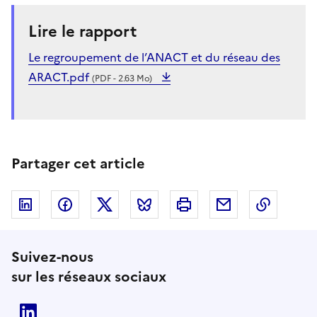
Lire le rapport
Le regroupement de l’ANACT et du réseau des
ARACT.pdf
(PDF - 2.63 Mo)
Partager cet article
Linkedin
Facebook
Twitter
Bluesky
Imprimer
Courriel
Copier 
Suivez-nous
sur les réseaux sociaux
Linkedin