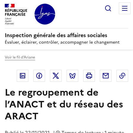
Panneau de gestion des cookies
Recherc
RÉPUBLIQUE
FRANÇAISE
Inspection générale des affaires sociales
Évaluer, éclairer, contrôler, accompagner le changement
Voir le fil d'Ariane
Linkedin
Facebook
Twitter
Bluesky
Imprimer
Courriel
Co
Le regroupement de
l’ANACT et du réseau des
ARACT
Publié le
22/11/2021
|
Temps de lecture : 1 minute