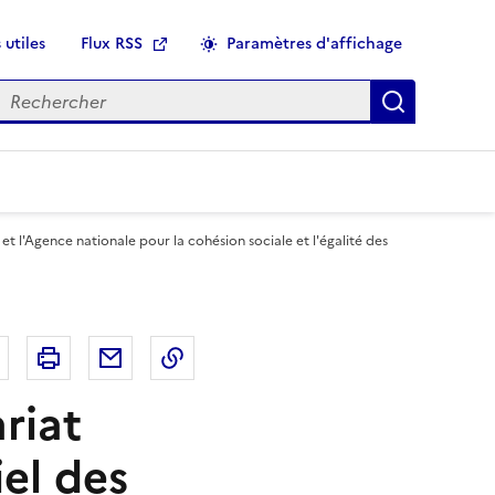
 utiles
Flux RSS
Paramètres d'affichage
echercher
Applique
t l'Agence nationale pour la cohésion sociale et l'égalité des
r
Bluesky
Imprimer
Courriel
Copier dans le presse papier
riat
el des