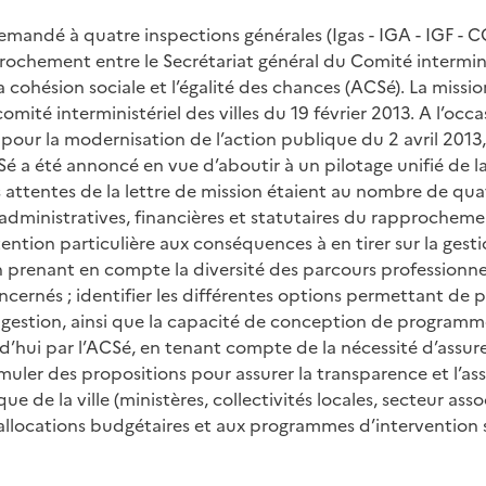
demandé à quatre inspections générales (Igas - IGA - IGF -
rochement entre le Secrétariat général du Comité interminis
a cohésion sociale et l’égalité des chances (ACSé). La missio
omité interministériel des villes du 19 février 2013. A l’occ
l pour la modernisation de l’action publique du 2 avril 201
Sé a été annoncé en vue d’aboutir à un pilotage unifié de l
Les attentes de la lettre de mission étaient au nombre de qua
administratives, financières et statutaires du rapprochemen
ention particulière aux conséquences à en tirer sur la gest
n prenant en compte la diversité des parcours professionnel
cernés ; identifier les différentes options permettant de p
e gestion, ainsi que la capacité de conception de programm
d’hui par l’ACSé, en tenant compte de la nécessité d’assur
rmuler des propositions pour assurer la transparence et l’as
que de la ville (ministères, collectivités locales, secteur asso
d’allocations budgétaires et aux programmes d’intervention 