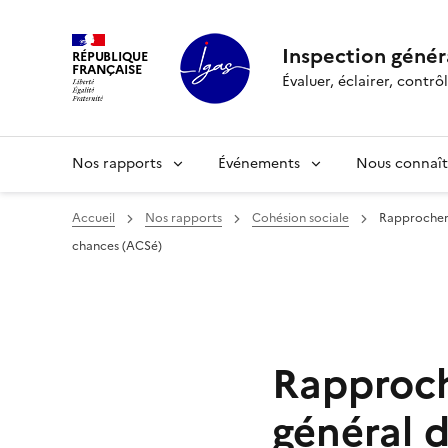
Panneau de gestion des cookies
Inspection généra
RÉPUBLIQUE
FRANÇAISE
Évaluer, éclairer, cont
Nos rapports
Événements
Nous connaît
Accueil
Nos rapports
Cohésion sociale
Rapprochemen
chances (ACSé)
Rapproch
général d