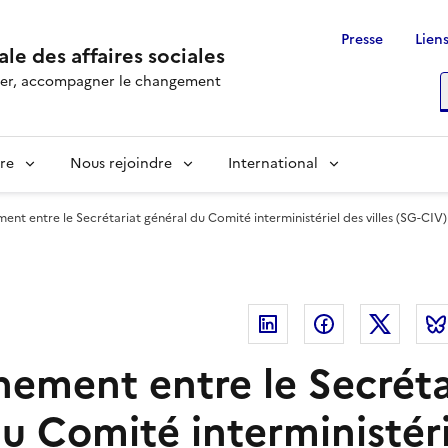
Presse
Liens
le des affaires sociales
rôler, accompagner le changement
R
re
Nous rejoindre
International
t entre le Secrétariat général du Comité interministériel des villes (SG-CIV) e
Linkedin
Facebook
Twitte
ement entre le Secréta
u Comité interministéri