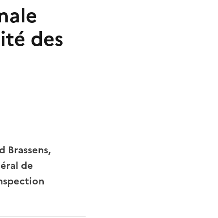
onale
lité des
d Brassens,
éral de
nspection