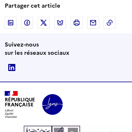
Partager cet article
Linkedin
Facebook
Twitter
Bluesky
Imprimer
Courriel
Copier 
Suivez-nous
sur les réseaux sociaux
Linkedin
RÉPUBLIQUE
FRANÇAISE