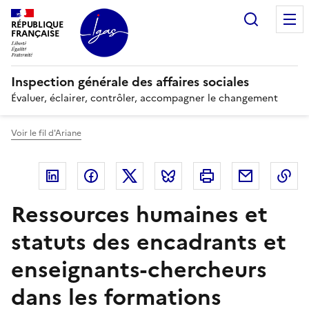
Panneau de gestion des cookies
Recherc
RÉPUBLIQUE
FRANÇAISE
Inspection générale des affaires sociales
Évaluer, éclairer, contrôler, accompagner le changement
Voir le fil d'Ariane
Linkedin
Facebook
Twitter
Bluesky
Imprimer
Courriel
Co
Ressources humaines et
statuts des encadrants et
enseignants-chercheurs
dans les formations