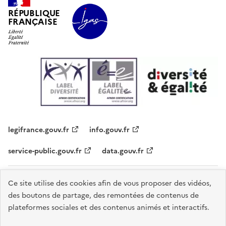
RÉPUBLIQUE
FRANÇAISE
legifrance.gouv.fr
info.gouv.fr
service-public.gouv.fr
data.gouv.fr
Plan du site
Contacts
Accessibilité - partiellement conforme
Ce site utilise des cookies afin de vous proposer des vidéos,
des boutons de partage, des remontées de contenus de
Mentions légales
Données personnelles
Gestion des cookies
plateformes sociales et des contenus animés et interactifs.
Sauf mention explicite de propriété intellectuelle détenue par des tiers,