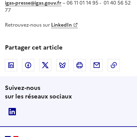
igas-presse@igas.gouv.fr
– 06 11 01 14 95 - 01 40 56 52
77
Retrouvez-nous sur
LinkedIn
Partager cet article
Linkedin
Facebook
Twitter
Bluesky
Imprimer
Courriel
Copier 
Suivez-nous
sur les réseaux sociaux
Linkedin