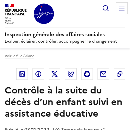
Panneau de gestion des cookies
Recherc
RÉPUBLIQUE
FRANÇAISE
Inspection générale des affaires sociales
Évaluer, éclairer, contrôler, accompagner le changement
Voir le fil d'Ariane
Linkedin
Facebook
Twitter
Bluesky
Imprimer
Courriel
Co
Contrôle à la suite du
décès d’un enfant suivi en
assistance éducative
Publié le
03/11/2022
|
Temps de lecture : 2