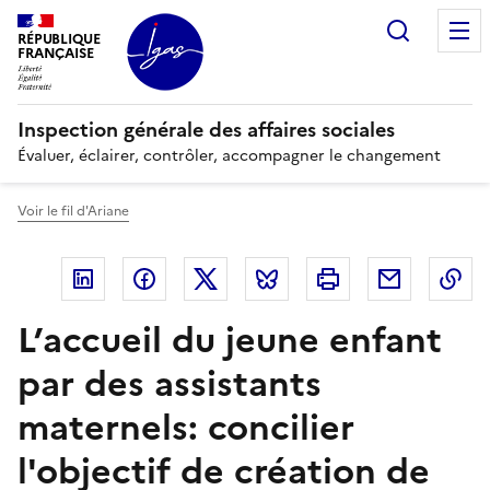
Panneau de gestion des cookies
Recherc
RÉPUBLIQUE
FRANÇAISE
Inspection générale des affaires sociales
Évaluer, éclairer, contrôler, accompagner le changement
Voir le fil d'Ariane
Linkedin
Facebook
Twitter
Bluesky
Imprimer
Courriel
Co
L’accueil du jeune enfant
par des assistants
maternels: concilier
l'objectif de création de