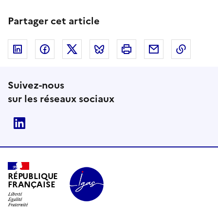
Partager cet article
Linkedin
Facebook
Twitter
Bluesky
Imprimer
Courriel
Copier 
Suivez-nous
sur les réseaux sociaux
Linkedin
RÉPUBLIQUE
FRANÇAISE