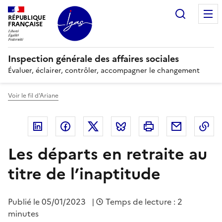
Panneau de gestion des cookies
Recherc
RÉPUBLIQUE
FRANÇAISE
Inspection générale des affaires sociales
Évaluer, éclairer, contrôler, accompagner le changement
Voir le fil d'Ariane
Linkedin
Facebook
Twitter
Bluesky
Imprimer
Courriel
Co
Les départs en retraite au
titre de l’inaptitude
Publié le
05/01/2023
|
Temps de lecture : 2
minutes