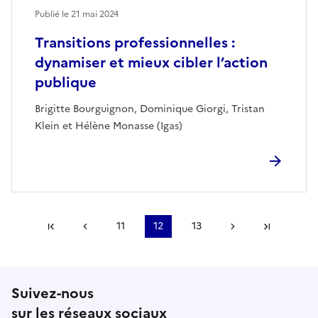
Publié le
21 mai 2024
Transitions professionnelles :
dynamiser et mieux cibler l’action
publique
Brigitte Bourguignon, Dominique Giorgi, Tristan
Klein et Hélène Monasse (Igas)
Première page
Page précédente
11
12
13
Page suivante
Dernièr
Suivez-nous
sur les réseaux sociaux