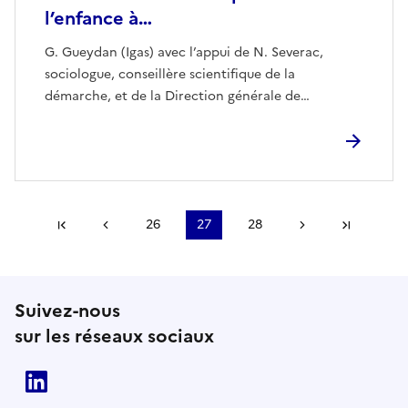
l’enfance à…
G. Gueydan (Igas) avec l’appui de N. Severac,
sociologue, conseillère scientifique de la
démarche, et de la Direction générale de…
Première page
Page précédente
26
27
28
Page suivante
Derniè
Suivez-nous
sur les réseaux sociaux
Linkedin