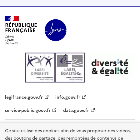
RÉPUBLIQUE
FRANÇAISE
legifrance.gouv.fr
info.gouv.fr
service-public.gouv.fr
data.gouv.fr
Plan du site
Contacts
Accessibilité - partiellement conforme
Ce site utilise des cookies afin de vous proposer des vidéos,
des boutons de partage, des remontées de contenus de
Mentions légales
Données personnelles
Gestion des cookies