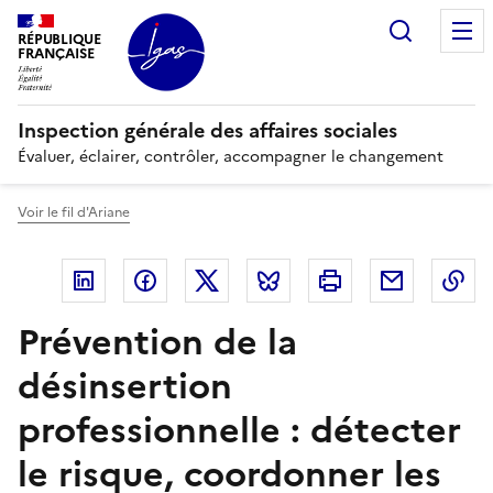
Panneau de gestion des cookies
Recherc
RÉPUBLIQUE
FRANÇAISE
Inspection générale des affaires sociales
Évaluer, éclairer, contrôler, accompagner le changement
Voir le fil d'Ariane
Linkedin
Facebook
Twitter
Bluesky
Imprimer
Courriel
Co
Prévention de la
désinsertion
professionnelle : détecter
le risque, coordonner les