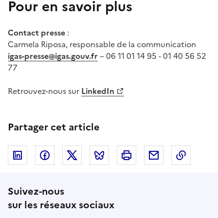
Pour en savoir plus
Contact presse
:
Carmela Riposa, responsable de la communication
igas-presse@igas.gouv.fr
– 06 11 01 14 95 - 01 40 56 52
77
Retrouvez-nous sur
LinkedIn
Partager cet article
Linkedin
Facebook
Twitter
Bluesky
Imprimer
Courriel
Copier 
Suivez-nous
sur les réseaux sociaux