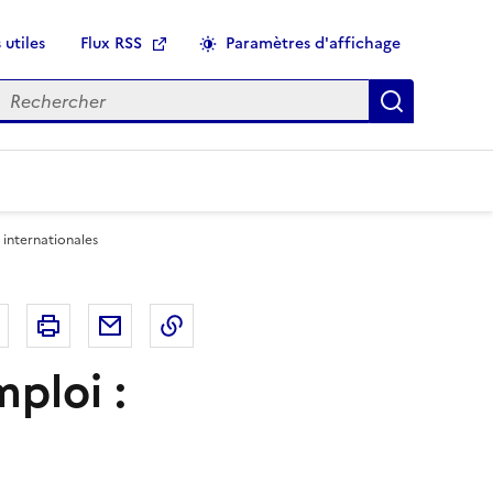
 utiles
Flux RSS
Paramètres d'affichage
echercher
Applique
 internationales
r
Bluesky
Imprimer
Courriel
Copier dans le presse papier
mploi :