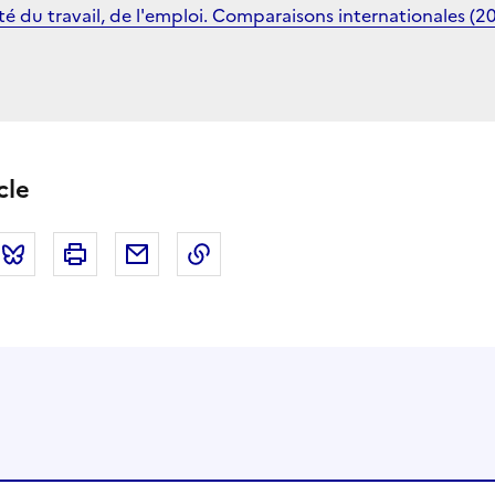
ité du travail, de l'emploi. Comparaisons internationales (
cle
tter
Bluesky
Imprimer
Courriel
Copier dans le presse papier