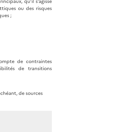
ncipaux, qu’il s’agisse
ttiques ou des risques
ques ;
compte de contraintes
ilités de transitions
 échéant, de sources