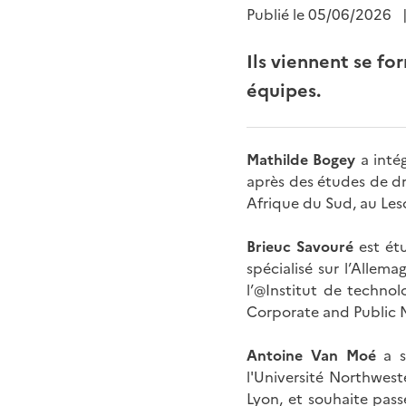
Publié le
05/06/2026
Ils viennent se fo
équipes.
Mathilde Bogey
a intég
après des études de dro
Afrique du Sud, au Lesot
Brieuc Savouré
est étu
spécialisé sur l’Allem
l’@Institut de technol
Corporate and Public 
Antoine Van Moé
a s
l'Université Northwest
Lyon, et souhaite pass