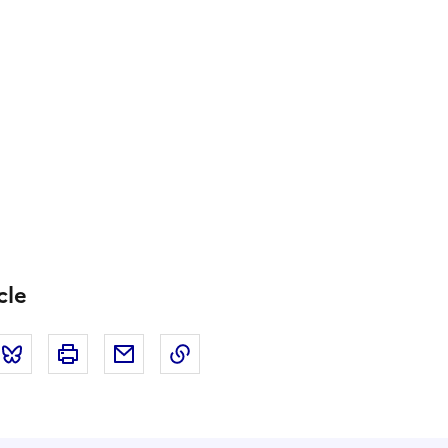
cle
tter
Bluesky
Imprimer
Courriel
Copier dans le presse papier