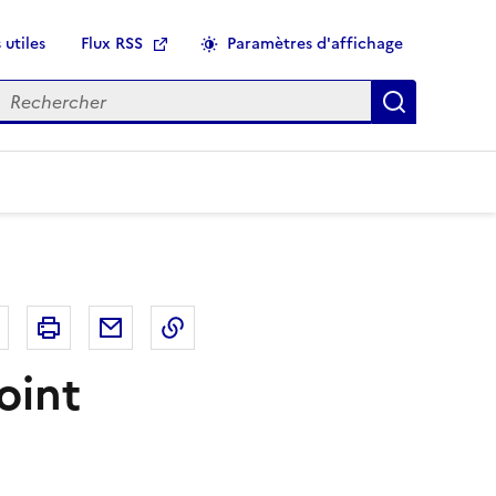
 utiles
Flux RSS
Paramètres d'affichage
echercher
Applique
r
Bluesky
Imprimer
Courriel
Copier dans le presse papier
oint