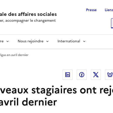
Presse
Liens
le des affaires sociales
rôler, accompagner le changement
R
re
Nous rejoindre
International
’Igas en avril dernier
Linkedin
Facebook
Twitte
veaux stagiaires ont rej
avril dernier