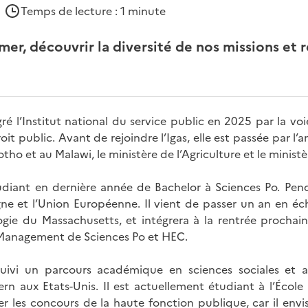
|
Temps de lecture : 1 minute
rmer, découvrir la diversité de nos missions et 
ré l’
Institut national du service public
en 2025 par la voi
it public. Avant de rejoindre l’Igas, elle est passée par 
ho et au Malawi, le ministère de l’Agriculture et le ministèr
diant en dernière année de Bachelor à Sciences Po. Penda
agne et l’Union Européenne. Il vient de passer un an en éc
ogie du Massachusetts, et intégrera à la rentrée prochai
Management de Sciences Po et HEC.
uivi un parcours académique en sciences sociales et 
ern
aux Etats-Unis. Il est actuellement étudiant à l’Écol
er les concours de la haute fonction publique, car il envi