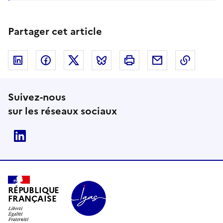
Partager cet article
Linkedin
Facebook
Twitter
Bluesky
Imprimer
Courriel
Copier 
Suivez-nous
sur les réseaux sociaux
Linkedin
RÉPUBLIQUE
FRANÇAISE