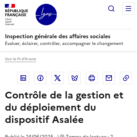
Panneau de gestion des cookies
Recherc
RÉPUBLIQUE
FRANÇAISE
Inspection générale des affaires sociales
Évaluer, éclairer, contrôler, accompagner le changement
Voir le fil d'Ariane
Linkedin
Facebook
Twitter
Bluesky
Imprimer
Courriel
Co
Contrôle de la gestion et
du déploiement du
dispositif Asalée
Publié le
24/06/2025
|
Temps de lecture : 2