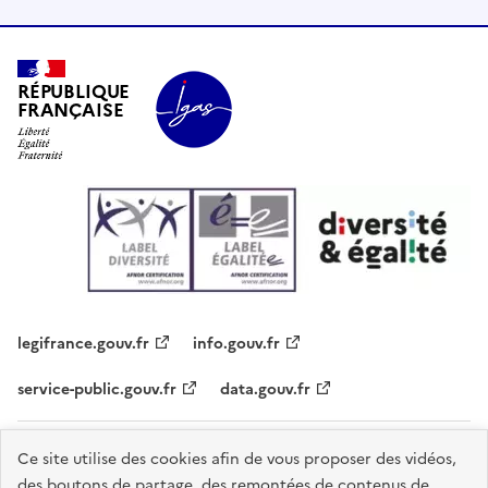
RÉPUBLIQUE
FRANÇAISE
legifrance.gouv.fr
info.gouv.fr
service-public.gouv.fr
data.gouv.fr
Plan du site
Contacts
Accessibilité - partiellement conforme
Ce site utilise des cookies afin de vous proposer des vidéos,
des boutons de partage, des remontées de contenus de
Mentions légales
Données personnelles
Gestion des cookies